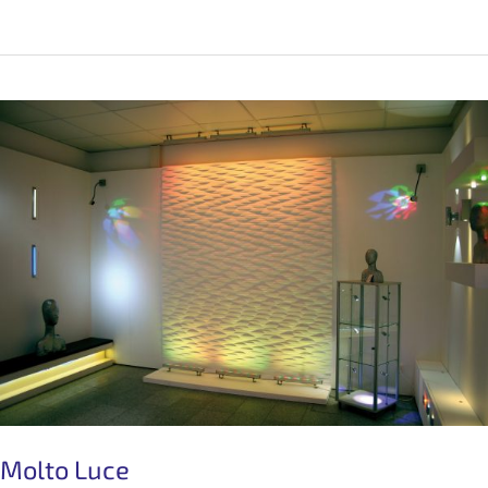
Nussdorf
Molto Luce