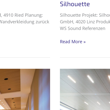
Silhouette
d, 4910 Ried Planung:
Silhouette Projekt: Silh
Wandverkleidung zurück
GmbH, 4020 Linz Produkt
WS Sound Referenzen
Silhouette
Read More »