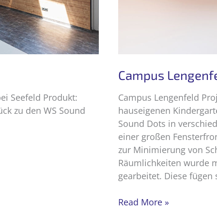
Campus Lengenf
ei Seefeld Produkt:
Campus Lengenfeld Proj
rück zu den WS Sound
hauseigenen Kindergart
Sound Dots in verschie
einer großen Fensterfro
zur Minimierung von Sch
Räumlichkeiten wurde m
gearbeitet. Diese fügen 
Campus
Read More »
Lengenfeld