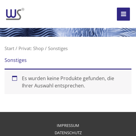
Zum
Inhalt
springen
Start
/
Privat: Shop
/ Sonstiges
Sonstiges
Es wurden keine Produkte gefunden, die
Ihrer Auswahl entsprechen.
IMPRESSUM
DATENSCHUTZ