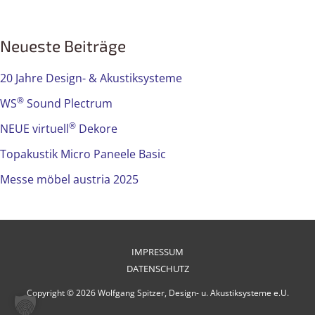
Neueste Beiträge
20 Jahre Design- & Akustiksysteme
®
WS
Sound Plectrum
®
NEUE virtuell
Dekore
Topakustik Micro Paneele Basic
Messe möbel austria 2025
IMPRESSUM
DATENSCHUTZ
Copyright © 2026 Wolfgang Spitzer, Design- u. Akustiksysteme e.U.